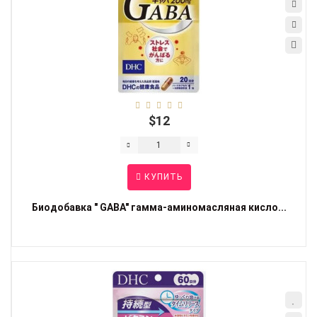
$12
КУПИТЬ
Биодобавка " GABA" гамма-аминомасляная кисло...