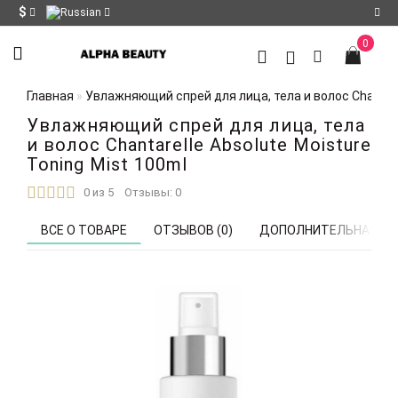
$
0
Регистрация
Главная
Увлажняющий спрей для лица, тела и волос Chantarel
Авторизация
Увлажняющий спрей для лица, тела
Мои
и волос Chantarelle Absolute Moisture
закладки
0
Toning Mist 100ml
0 из 5
Отзывы: 0
Сравнение
товаров
0
ВСЕ О ТОВАРЕ
ОТЗЫВОВ (0)
ДОПОЛНИТЕЛЬНАЯ В