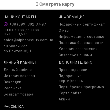
Cмотреть карту
НАШИ КОНТАКТЫ
ИНФОРМАЦИЯ
+38 (099) 302-37-97
Подарочный сертификат
ПН-ПТ c 8:00 до 18:00
О нас
СБ 10:00 до 16:00
Информация о доставке
sales@alphabeauty.com.ua
Политика безопасности
г.Кривой Рог
Условия соглашения
пр.Почтовый, 1
Связаться с нами
ЛИЧНЫЙ КАБИНЕТ
ДОПОЛНИТЕЛЬНО
Личный кабинет
Производители
История заказов
Подарочные
сертификаты
Закладки
Партнёрская программа
Рассылка
Карта сайта
Возврат товара
Акции
РАССЫЛКА