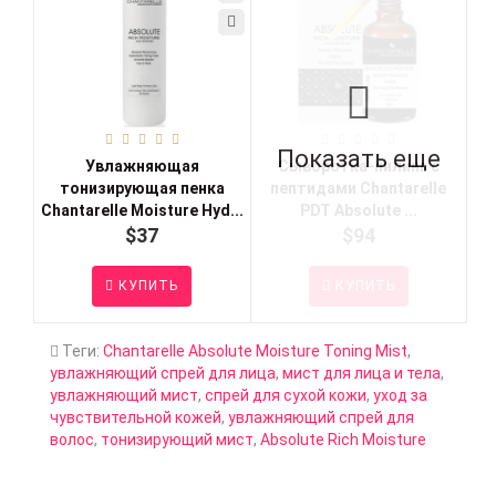
Показать еще
Увлажняющая
Сыворотка-пилинг с
тонизирующая пенка
пептидами Chantarelle
Chantarelle Moisture Hyd...
PDT Absolute ...
$37
$94
КУПИТЬ
КУПИТЬ
Теги:
Chantarelle Absolute Moisture Toning Mist
,
увлажняющий спрей для лица
,
мист для лица и тела
,
увлажняющий мист
,
спрей для сухой кожи
,
уход за
чувствительной кожей
,
увлажняющий спрей для
волос
,
тонизирующий мист
,
Absolute Rich Moisture