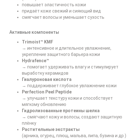
повышает эластичность кожи
придаёт коже свежий и сияющий вид
смягчает волосы и уменьшает сухость
Активные компоненты
Trimoist™ KMF
→ интенсивное и длительное увлажнение,
укрепление защитного барьера кожи
Hydrafence™
→ помогает удерживать влагу и стимулирует
выработку керамидов
Гиалуроновая кислота
→ поддерживает глубокое увлажнение кожи
Perfection Peel Peptide
→ улучшает текстуру кожи и способствует
мягкому обновлению
Гидролизованные протеины шелка
→ смягчают кожу и волосы, создают защитную
плёнку
Растительные экстракты
(арника, огурец, плющ, мальва, липа, бузина и др.)