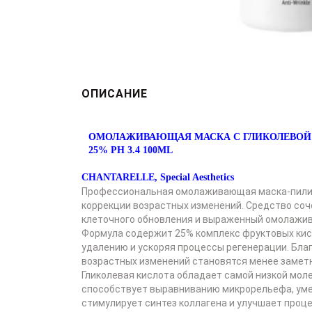
ОПИСАНИЕ
ОМОЛАЖИВАЮЩАЯ МАСКА С ГЛИКОЛЕВОЙ И 
25% PH 3.4 100ML
CHANTARELLE,
S
pecial Aesthetics
Профессиональная омолаживающая маска-пилинг
коррекции возрастных изменений. Средство со
клеточного обновления и выраженный омолажи
Формула содержит 25% комплекс фруктовых кисло
удалению и ускоряя процессы регенерации. Благ
возрастных изменений становятся менее замет
Гликолевая кислота обладает самой низкой моле
способствует выравниванию микрорельефа, уме
стимулирует синтез коллагена и улучшает проц