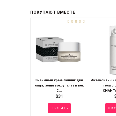
ПОКУПАЮТ ВМЕСТЕ
Энзимный крем-пилинг для
Интенсивный к
лица, зоны вокруг глаз и век
тела с 
C...
CHANTA
$31
КУПИТЬ
КУ