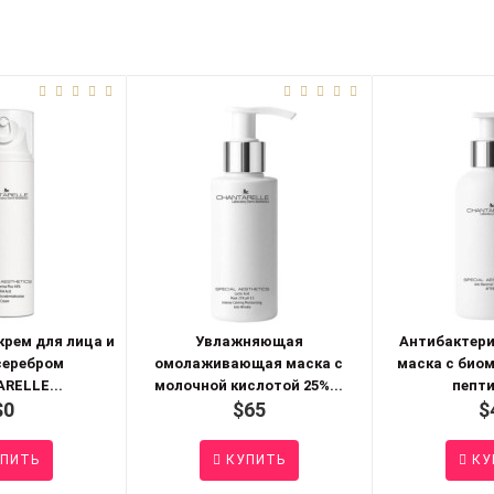
рем для лица и
Увлажняющая
Антибактери
серебром
омолаживающая маска с
маска с био
RELLE...
молочной кислотой 25%...
пепти
$0
$65
$
ПИТЬ
КУПИТЬ
КУ