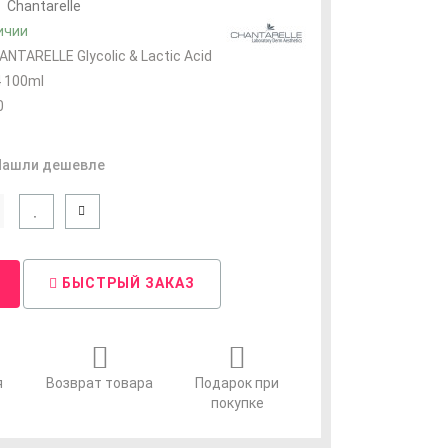
:
Chantarelle
ичии
ANTARELLE Glycolic & Lactic Acid
4 100ml
0
Нашли дешевле
БЫСТРЫЙ ЗАКАЗ
я
Возврат товара
Подарок при
покупке