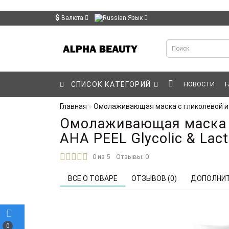
$
Валюта
Язык
СПИСОК КАТЕГОРИЙ
НОВОСТИ
F
Главная
Омолаживающая маска с гликолевой и мо
Омолаживающая маска с
AHA PEEL Glycolic & Lac
0 из 5
Отзывы: 0
ВСЕ О ТОВАРЕ
ОТЗЫВОВ (0)
ДОПОЛНИТ
0