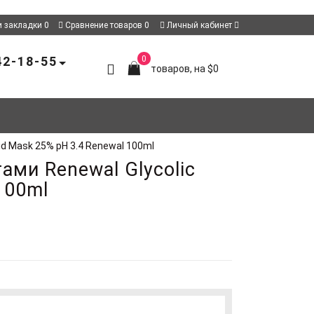
 закладки
0
Сравнение товаров
0
Личный кабинет
42-18-55
0
товаров, на $0
id Mask 25% pH 3.4 Renewal 100ml
ми Renewal Glycolic
100ml