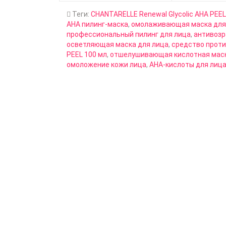
Теги:
CHANTARELLE Renewal Glycolic AHA PEEL
AHA пилинг-маска
,
омолаживающая маска для
профессиональный пилинг для лица
,
антивозр
осветляющая маска для лица
,
средство прот
PEEL 100 мл
,
отшелушивающая кислотная мас
омоложение кожи лица
,
AHA-кислоты для лиц