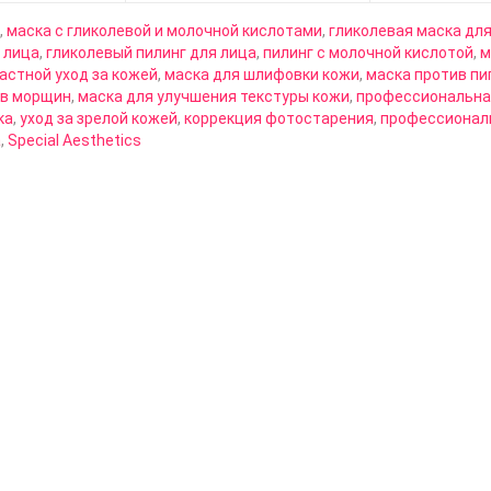
,
маска с гликолевой и молочной кислотами
,
гликолевая маска дл
 лица
,
гликолевый пилинг для лица
,
пилинг с молочной кислотой
,
м
астной уход за кожей
,
маска для шлифовки кожи
,
маска против п
ив морщин
,
маска для улучшения текстуры кожи
,
профессиональная
ка
,
уход за зрелой кожей
,
коррекция фотостарения
,
профессионал
а
,
Special Aesthetics