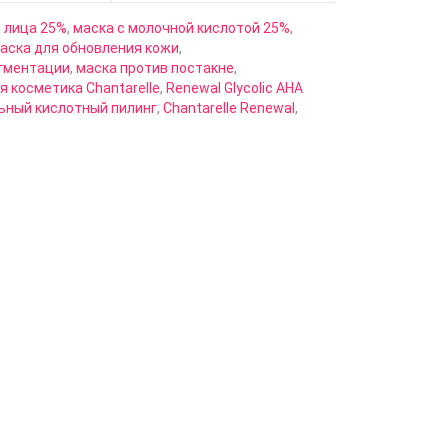
я лица 25%
,
маска с молочной кислотой 25%
,
аска для обновления кожи
,
игментации
,
маска против постакне
,
 косметика Chantarelle
,
Renewal Glycolic AHA
ьный кислотный пилинг
,
Chantarelle Renewal
,