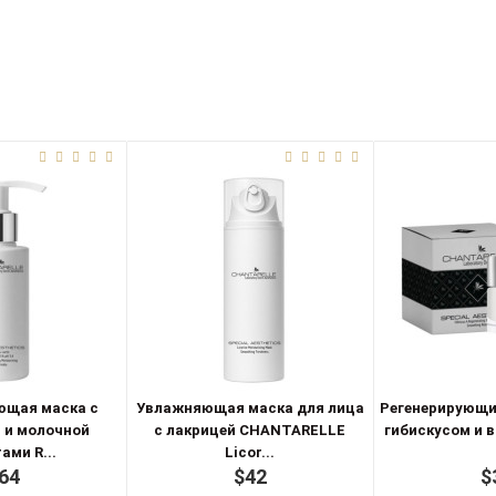
щая маска с
Увлажняющая маска для лица
Регенерирующи
 и молочной
с лакрицей CHANTARELLE
гибискусом и в
ами R...
Licor...
64
$42
$