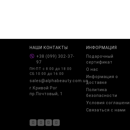
НАШИ КОНТАКТЫ
ИНФОРМАЦИЯ
+38 (099) 302-37-
Подарочный
97
сертификат
ПН-ПТ c 8:00 до 18:00
О нас
СБ 10:00 до 16:00
Информация о
sales@alphabeauty.com.ua
доставке
г.Кривой Рог
Политика
пр.Почтовый, 1
безопасности
Условия соглашени
Связаться с нами