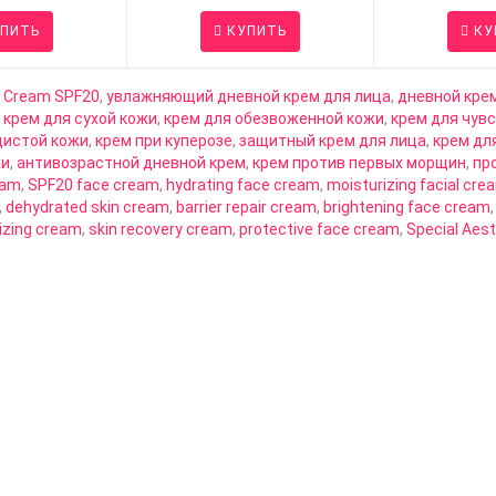
ПИТЬ
КУПИТЬ
КУ
y Cream SPF20
,
увлажняющий дневной крем для лица
,
дневной кре
,
крем для сухой кожи
,
крем для обезвоженной кожи
,
крем для чув
дистой кожи
,
крем при куперозе
,
защитный крем для лица
,
крем дл
жи
,
антивозрастной дневной крем
,
крем против первых морщин
,
пр
eam
,
SPF20 face cream
,
hydrating face cream
,
moisturizing facial cre
,
dehydrated skin cream
,
barrier repair cream
,
brightening face cream
rizing cream
,
skin recovery cream
,
protective face cream
,
Special Aes