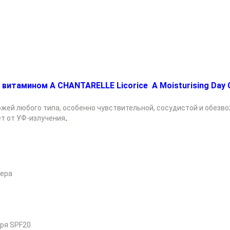
витамином А CHANTARELLE Licorice А Moisturising Day 
ожей любого типа, особенно чувствительной, сосудистой и обезв
т от УФ-излучения
.
ьера
ря SPF20