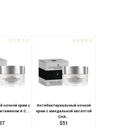
й ночной крем с
Антибактериальный ночной
итамином А C...
крем с миндальной кислотой
CHA...
37
$51