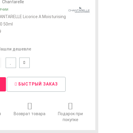
:
Chantarelle
ичии
ANTARELLE Licorice А Moisturising
0 50ml
9
Нашли дешевле
БЫСТРЫЙ ЗАКАЗ
я
Возврат товара
Подарок при
покупке