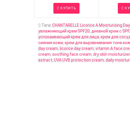
КУПИТЬ
КУ
Теги:
CHANTARELLE Licorice A Moisturising Da
увлажняющий крем SPF20
,
дневной крем с SPF
успокаивающий крем для лица
,
крем для сосу
сияния кожи
,
крем для выравнивания тона ко
day cream
,
licorice day cream
,
vitamin A face cr
cream
,
soothing face cream
,
dry skin moisturizer
extract
,
UVA UVB protection cream
,
daily moistu