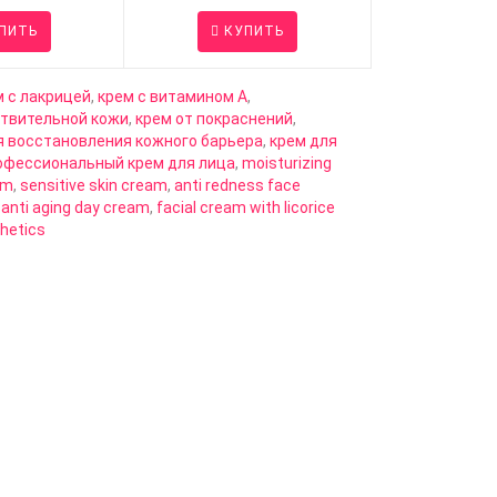
ПИТЬ
КУПИТЬ
м с лакрицей
,
крем с витамином А
,
ствительной кожи
,
крем от покраснений
,
я восстановления кожного барьера
,
крем для
офессиональный крем для лица
,
moisturizing
am
,
sensitive skin cream
,
anti redness face
,
anti aging day cream
,
facial cream with licorice
thetics