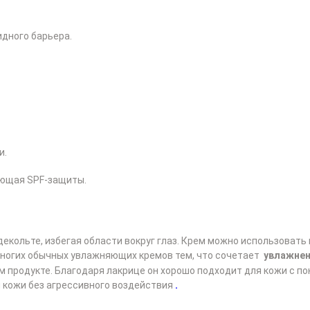
дного барьера.
и.
ующая SPF-защиты.
декольте, избегая области вокруг глаз. Крем можно использовать
т многих обычных увлажняющих кремов тем, что сочетает
увлажнен
м продукте. Благодаря лакрице он хорошо подходит для кожи с п
 кожи без агрессивного воздействия
.