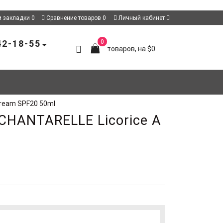
 закладки
0
Сравнение товаров
0
Личный кабинет
42-18-55
0
товаров, на $0
Cream SPF20 50ml
CHANTARELLE Licorice А