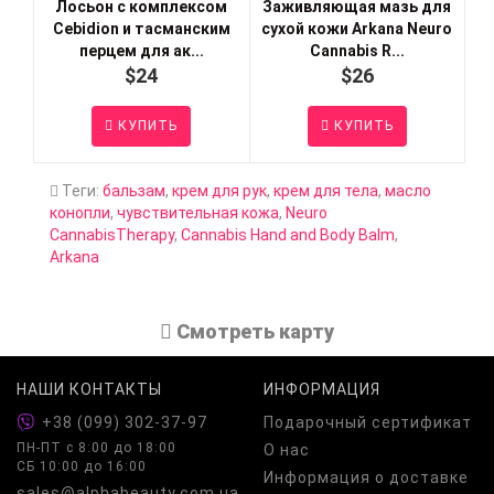
Лосьон с комплексом
Заживляющая мазь для
Cebidion и тасманским
сухой кожи Arkana Neuro
перцем для ак...
Cannabis R...
$24
$26
КУПИТЬ
КУПИТЬ
Теги:
бальзам
,
крем для рук
,
крем для тела
,
масло
конопли
,
чувствительная кожа
,
Neuro
CannabisTherapy
,
Cannabis Hand and Body Balm
,
Arkana
Cмотреть карту
НАШИ КОНТАКТЫ
ИНФОРМАЦИЯ
+38 (099) 302-37-97
Подарочный сертификат
ПН-ПТ c 8:00 до 18:00
О нас
СБ 10:00 до 16:00
Информация о доставке
sales@alphabeauty.com.ua