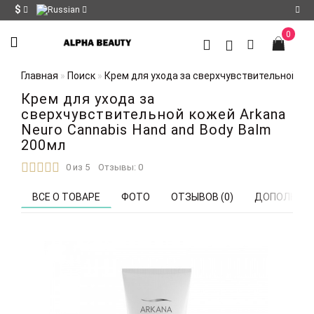
$
0
Регистрация
Главная
Поиск
Крем для ухода за сверхчувствительной кож
Авторизация
Крем для ухода за
Мои
сверхчувствительной кожей Arkana
закладки
0
Neuro Cannabis Hand and Body Balm
200мл
Сравнение
0 из 5
Отзывы: 0
товаров
0
ВСЕ О ТОВАРЕ
ФОТО
ОТЗЫВОВ (0)
ДОПОЛНИТЕ